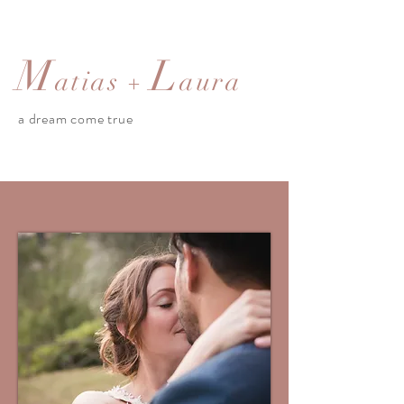
M
L
atias
aura
+
a dream come true