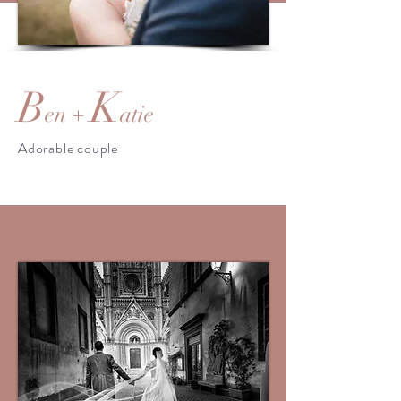
B
K
en +
atie
Adorable couple