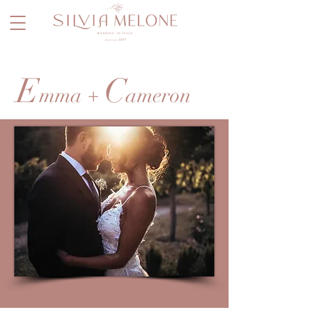
E
C
mma +
ameron