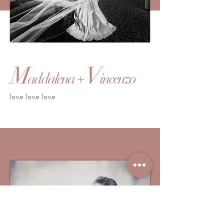
M
V
addalena +
incenzo
love love love